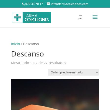
670 33 70 17
info@farmacolchones.com
Inicio
/ Descanso
Descanso
Mostrando 1–12 de 27 resultados